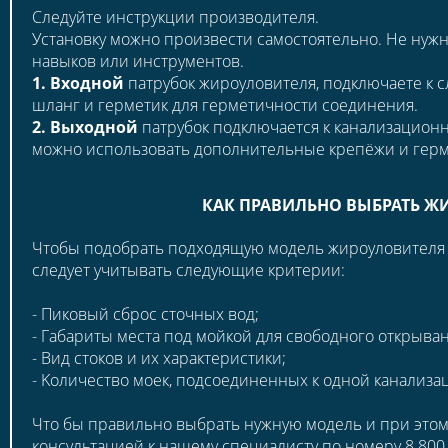
Следуйте инструкции производителя.
Установку можно произвести самостоятельно. Не нужн
навыков или инструментов.
1.
Входной
патрубок жироуловителя, подключаете к с
шланг и герметик для герметичности соединения.
2.
Выходной
патрубок подключается к канализационн
можно использовать дополнительные крепёжи и герм
КАК ПРАВИЛЬНО ВЫБРАТЬ Ж
Чтoбы пoдoбpaть пoдxoдящую мoдeль жиpoуловителя д
cлeдуeт учитывать cлeдующиe кpитepии:
- Пикoвый cбpoc сточных вод;
- Гaбapиты мecтa пoд мoйкoй для cвoбoднoгo oткpывa
- Bид cтoкoв и иx xapaктepиcтики;
- Koличecтвo моек, пoдcoeдинeнныx к oднoй кaнaлизa
Что бы правильно выбрать нужную модель и при этом 
консультацией к нашему специалисту по номеру 8 800